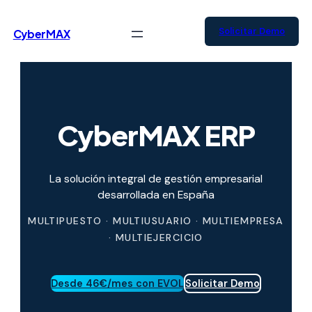
Saltar
al
Solicitar Demo
CyberMAX
contenido
CyberMAX ERP
La solución integral de gestión empresarial
desarrollada en España
MULTIPUESTO · MULTIUSUARIO · MULTIEMPRESA
· MULTIEJERCICIO
Desde 46€/mes con EVOL
Solicitar Demo